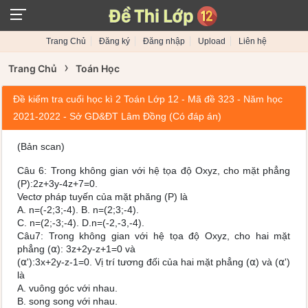
Trang Chủ
Đăng ký
Đăng nhập
Upload
Liên hệ
›
Trang Chủ
Toán Học
Đề kiểm tra cuối học kì 2 Toán Lớp 12 - Mã đề 323 - Năm học
2021-2022 - Sở GD&ĐT Lâm Đồng (Có đáp án)
(Bản scan)
Câu 6: Trong không gian với hệ tọa độ Oxyz, cho mặt phẳng
(P):2z+3y-4z+7=0.
Vectơ pháp tuyến của mặt phăng (P) là
A. n=(-2;3;-4). B. n=(2;3;-4).
C. n=(2;-3;-4). D.n=(-2,-3,-4).
Câu7: Trong không gian với hệ tọa độ Oxyz, cho hai mặt
phẳng (⍺): 3z+2y-z+1=0 và
(⍺'):3x+2y-z-1=0. Vị trí tương đối của hai mặt phẳng (⍺) và (⍺')
là
A. vuông góc với nhau.
B. song song với nhau.