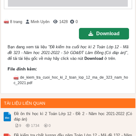
8 trang
Minh Uyên
1428
0
Download
Bạn đang xem tài liệu
"Đề kiểm tra cuối học kì 2 Toán Lớp 12 - Mã
đề 323 - Năm học 2021-2022 - Sở GD&ĐT Lâm Đồng (Có đáp án)"
,
để tải tài liệu gốc về máy hãy click vào nút
Download
ở trên.
File đính kèm:
de_kiem_tra_cuoi_hoc_ki_2_toan_lop_12_ma_de_323_nam_ho
c_2021.pdf
TÀI LIỆU LIÊN QUAN
Đề ôn thi học kì 2 Toán Lớp 12 - Đề 2 - Năm học 2021-2022 (Có
đáp án)
9
1734
0
Đề kiểm tra chất lượng đầu năm Toán Lớp 12 - Mã đề 132 - Năm