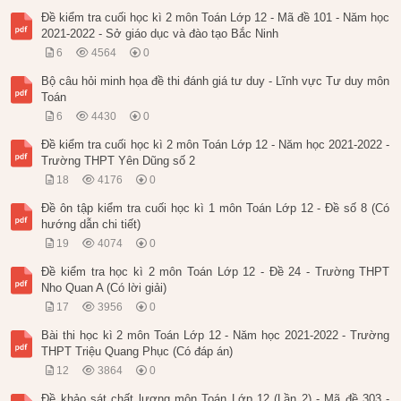
Đề kiểm tra cuối học kì 2 môn Toán Lớp 12 - Mã đề 101 - Năm học
2021-2022 - Sở giáo dục và đào tạo Bắc Ninh
6
4564
0
Bộ câu hỏi minh họa đề thi đánh giá tư duy - Lĩnh vực Tư duy môn
Toán
6
4430
0
Đề kiểm tra cuối học kì 2 môn Toán Lớp 12 - Năm học 2021-2022 -
Trường THPT Yên Dũng số 2
18
4176
0
Đề ôn tập kiểm tra cuối học kì 1 môn Toán Lớp 12 - Đề số 8 (Có
hướng dẫn chi tiết)
19
4074
0
Đề kiểm tra học kì 2 môn Toán Lớp 12 - Đề 24 - Trường THPT
Nho Quan A (Có lời giải)
17
3956
0
Bài thi học kì 2 môn Toán Lớp 12 - Năm học 2021-2022 - Trường
THPT Triệu Quang Phục (Có đáp án)
12
3864
0
Đề khảo sát chất lượng môn Toán Lớp 12 (Lần 2) - Mã đề 303 -