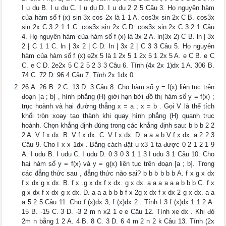
I u du B. I u du C. I u du D. I u du 2 2 5 Câu 3. Họ nguyên hàm
của hàm số f (x) sin 3x cos 2x là 1 1 A. cos3x sin 2x C B. cos3x
sin 2x C 3 2 1 1 C. cos3x sin 2x C D. cos3x sin 2x C 3 2 1 Câu
4. Họ nguyên hàm của hàm số f (x) là 3x 2 A. ln(3x 2) C B. ln | 3x
2 | C 1 1 C. ln | 3x 2 | C D. ln | 3x 2 | C 3 3 Câu 5. Họ nguyên
hàm của hàm số f (x) e2x 5 là 1 2x 5 1 2x 5 1 2x 5 A. e C B. e C
C. e C D. 2e2x 5 C 2 5 2 3 3 Câu 6. Tính (4x 2x 1)dx 1 A. 306 B.
74 C. 72 D. 96 4 Câu 7. Tính 2x 1dx 0
26 A. 26 B. 2 C. 13 D. 3 Câu 8. Cho hàm số y = f(x) liên tục trên
đoạn [a ; b] , hình phẳng (H) giới hạn bởi đồ thị hàm số y = f(x) ;
trục hoành và hai đường thẳng x = a ; x = b . Gọi V là thể tích
khối tròn xoay tạo thành khi quay hình phẳng (H) quanh trục
hoành. Chọn khẳng định đúng trong các khẳng định sau: b b b 2 2
2 A. V f x dx. B. V f x dx. C. V f x dx. D. a a a b V f x dx. a 2 2 3
Câu 9. Cho I x x 1dx . Bằng cách đặt u x3 1 ta được 0 2 1 2 1 9
A. I udu B. I udu C. I udu D. 0 3 0 3 1 1 3 I udu 3 1 Câu 10. Cho
hai hàm số y = f(x) và y = g(x) liên tục trên đoạn [a ; b]. Trong
các đẳng thức sau , đẳng thức nào sai? b b b b b b A. f x g x dx
f x dx g x dx. B. f x .g x dx f x dx. g x dx. a a a a a a b b b C. f x
g x dx f x dx g x dx. D. a a a b b b f x 2g x dx f x dx 2 g x dx. a a
a 5 2 5 Câu 11. Cho f (x)dx 3, f (x)dx 2 . Tính I 3 f (x)dx 1 1 2 A.
15 B. -15 C. 3 D. -3 2 m n x2 1 e e Câu 12. Tính xe dx . Khi đó
2m n bằng 1 2 A. 4 B. 8 C. 3 D. 6 4 m 2 n 2 k Câu 13. Tính (2x