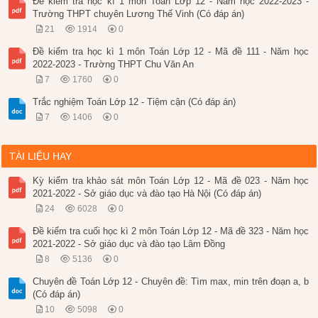
Đề kiểm tra học kì 1 môn Toán Lớp 12 - Năm học 2022-2023 -
Trường THPT chuyên Lương Thế Vinh (Có đáp án)
21
1914
0
Đề kiểm tra học kì 1 môn Toán Lớp 12 - Mã đề 111 - Năm học
2022-2023 - Trường THPT Chu Văn An
7
1760
0
Trắc nghiệm Toán Lớp 12 - Tiệm cận (Có đáp án)
7
1406
0
TÀI LIỆU HAY
Kỳ kiểm tra khảo sát môn Toán Lớp 12 - Mã đề 023 - Năm học
2021-2022 - Sở giáo dục và đào tạo Hà Nội (Có đáp án)
24
6028
0
Đề kiểm tra cuối học kì 2 môn Toán Lớp 12 - Mã đề 323 - Năm học
2021-2022 - Sở giáo dục và đào tạo Lâm Đồng
8
5136
0
Chuyên đề Toán Lớp 12 - Chuyên đề: Tìm max, min trên đoạn a, b
(Có đáp án)
10
5098
0