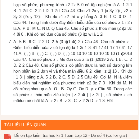
hợp số phức, phương trình z2 2z 5 0 có tập nghiệm là A. 1 2i
B. 1 2i C. 2 2i D. 1 2i Câu 43. Cho z1 2x y 1 (x 3y 2)i , z2 x
3y 3 (2x y 12)i . Khi đó z1 z2 thì x y bằng A. 3 B. 1 C. 0 D. -1
Câu 44. Trong hình dưới đây điểm biễu diễn của số phức z 1 i 2 i
là A. P B. M C. N D. Q Câu 45. Cho số phức z thỏa mãn (2 i)z 3z
4 8i 0 . Khi đó mô đun của số phức (3 i)z w là 1 2i
A. 5 B. 6 C. 2 2 D. 2 5 (3 i)(1 4i) 2 i Câu 46. Cho số phức z .
Điểm biểu diễn của z có tọa độ là 1 3i 1 3i 41 17 41 17 17 41 17
41 A. ( ; ) B. ( ; ) C. ( ; ) D. ( ; ) 10 10 10 10 10 10 10 10 (1 i)2018
Câu 47. Cho số phức z . Mô đun của z là (1 i)2019 2 A. 1 B. C. 2
D. 2 2 Câu 48. Cho số phức z có phần thực là một số dương lớn
hơn phần ảo 2 đơn vị và thỏa mãn điều 6 2i kiện | z 1| 13 . Khi đó
| 1 3i | bằng z A. 5 2 B. 2 C. 5 D. 2 5 Câu 49. Gọi M, N là điểm
biểu diễn hai nghiệm của phương trình z2 3z 7 0 . Khi đó M, N
đối xứng nhau qua A. O . B. Oy C. Ox D. y x Câu 50. Trong các
số phức z thỏa mãn điều kiện | z 2 4i | | z 2i | , số phức z có
môđun bé nhất là A. z 2 i B. z 3 i C. z 2 2i D. z 1 3i Hết .
TÀI LIỆU LIÊN QUAN
Đề ôn tập kiểm tra học kì 1 Toán Lớp 12 - Đề số 4 (Có lời giải)