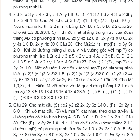
thẳng d qua M( 3;0;4) , với vecto chỉ phương u(2; 1;3) có
phương trình là
x 3 2t x 3 y z 4 x 3 y z 4 A. y t B. C. D. 2 1 3 2 1 3 z 4 3t x 2 3t y
1 z 3 4t 1 13 Câu 24. Cho a( 3;1;2);b(1; 1;4);c(2;3; 1);u( ;10; ) .
Nếu u ma nb kc thì 2 2 m n k bằng 1 A. B. 7 C. 5 D. 2 2 Câu 25.
Cho A( 1;2;3);B(3;4; 5) . Khi đó mặt phẳng trung trực của đoạn
thẳng AB có phương trình là A. 2x y 4z 12 0 B. 2x y 4z 9 0 C. 2x
y 4z 1 0 D. 2x y 4z 30 0 Câu 26. Cho M(2;1; 4) , mp(P) : x 3y 5z
2 0 . Khi đó đường thẳng đi qua M và vuông góc với mp(P) có
phương trình là x 1 2t x 1 y 3 z 5 x 2 y 1 z 4 A. y 3 t B. C. D. 2 1
4 1 3 5 z 5 4t x 2 t y 1 3t z 4 5t Câu 27. Cho I( 2;1;3) , mp(P) : x
2y 2z 1 0 . Mặt cầu tâm I và tiếp xúc với mp(P) có phương trình
là A. (x 2)2 (y 1)2 (z 3)2 1 B. (x 2)2 (y 1)2 (z 3)2 0 C. x2 y2 z2 4x
2y 6z 13 0 D. x2 y2 z2 4x 2y 6z 13 0 x 2 y 3 z 1 Câu 28. Cho M(
1;0;3) , d : . Điểm M’ đối xứng với M qua đường thẳng 1 2 1 d có
tọa độ 13 8 5 16 16 4 16 16 4 13 4 23 A. ( ; ; ) B. ( ; ; ) C. ( ; ; ) D.
( ; ; ) 6 3 6 3 3 3 3 3 3 10 3 12
Câu 29. Cho mặt cầu (S) : x2 y2 z2 2x 2y 6z 14 0 , (P) : 2x 2y z
6 0 . Khi đó mặt cầu (S) và mp(P) cắt nhau theo giao tuyến là
đường tròn có bán kính bằng A. 5 B. 3 C. 4 D. 2 x 1 y 2 z 1 Câu
30. Cho (P) : x 3y 2z 1 0 , d : . Hình chiếu của đường thẳng 2 1 1
d trên mp(P) có phương trình là x 3y 2z 1 0 x 3y 2z 1 0 A. B. 5x
3y 7z 8 0 5x 3y 7z 8 0 x 3y 2z 1 0 x 3y 2z 1 0 C. D. 5x 3y 7z 8 0