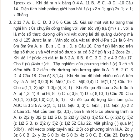
1)cosx dx . Khi đó m n k bằng 0 4 A. 11 B. -5 C. -9 D. -10 Câu
14. Diện tích hình phẳng giới hạn bởi f (x) x2 x 1; g(x) 2x 1; x 1;
x 3bằng
2 11 7 A. B. C. D. 3 3 6 6 Câu 15. Giả sử một vật từ trạng thái
nghỉ khi t 0s chuyển động thẳng với vận tốc v(t) t(a t)m / s , với a
là một số thực dương đến khi vật dừng lại thì quãng đường mà
nó đi 125 được là m . Vận tốc của vật tại thời điểm t 2s là 6 4m
6m 8m 9m A. s . B. s . C. s . D. s Câu 16. Cho f (x) liên tục trên
tập số thực ¡ và với mọi số thực x ta có 3 2 f (x) f( x) 2 2cos 2x .
Khi đó I f (x)dx có giá trị là 3 2 A. 6 B. 6 C. 3 D. 2 x 4 3 Câu 17.
Cho f (x) (4sin t )dt . Tập nghiệm của phương trình f (x) 0 có số
điểm biểu 0 2 diễn trên đường tròn lượng giác là A. 1 B. 2 C. 3
D. 4 Câu 18. Cho A( 3;1;4) . Khi đó tọa độ hình chiếu của A trên
Oy là A. M( 3;0;0) B. M(0;1;0) C. M(0;0;4) D. M(1;1;1) Câu 19.
Cho a(1;1; 2);b(2; 1;0);c(4; 3; 1) . Khi đó tọa độ của u 2a b 3c là
A. u( 1;3; 1) B. u(16; 8; 7) C. u( 3;5; 1) D. u( 8;10; 1) Câu 20. Cho
A(1;1; 2);B(3;1;0);C(2; 5; 1) . Khi đó tọa độ trọng tâm tam giác
ABC là 3 3 5 A. G(2; 1; 1) B. G(6; 3; 3) C. G(3; ; ) D. G(2; ;0) 2 2
2 Câu 21. Mặt cầu tâm I(2; 3;1) , bán kính R 5 có phương trình là
A. (x 2)2 (y 3)2 (z 1)2 5 B. (x 2)2 (y 3)2 (z 1)2 52 C. (x 2)2 (y 3)2
(z 1)2 5 B. (x 2)2 (y 3)2 (z 1)2 52 Câu 22. Mặt phẳng ( ) qua M(
3;0;4) , với vecto pháp tuyến n(2; 1;3) có phương trình là A. 2x y
3z 6 0 B. 2x y 3z 6 0 3x 4z 6 0 3x 4z 6 0 C. B. Câu 23. Đường