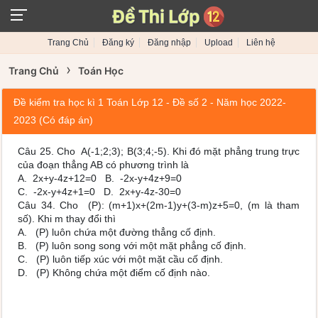
Trang Chủ
Đăng ký
Đăng nhập
Upload
Liên hệ
›
Trang Chủ
Toán Học
Đề kiểm tra học kì 1 Toán Lớp 12 - Đề số 2 - Năm học 2022-
2023 (Có đáp án)
Câu 25. Cho A(-1;2;3); B(3;4;-5). Khi đó mặt phẳng trung trực
của đoạn thẳng AB có phương trình là
A. 2x+y-4z+12=0 B. -2x-y+4z+9=0
C. -2x-y+4z+1=0 D. 2x+y-4z-30=0
Câu 34. Cho (P): (m+1)x+(2m-1)y+(3-m)z+5=0, (m là tham
số). Khi m thay đổi thì
A. (P) luôn chứa một đường thẳng cố định.
B. (P) luôn song song với một mặt phẳng cố định.
C. (P) luôn tiếp xúc với một mặt cầu cố định.
D. (P) Không chứa một điểm cố định nào.