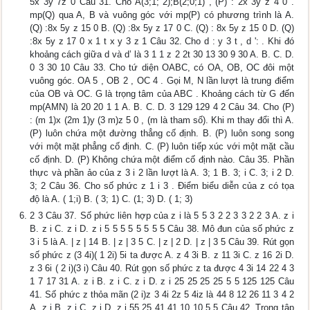
5x 3y 7z 0 Câu 31. Cho A(3;1; 2);B(2;0;1) , (P) : 2x 3y z 4 0 .
mp(Q) qua A, B và vuông góc với mp(P) có phương trình là A.
(Q) :8x 5y z 15 0 B. (Q) :8x 5y z 17 0 C. (Q) : 8x 5y z 15 0 D. (Q)
:8x 5y z 17 0 x 1 t x y 3 z 1 Câu 32. Cho d : y 3 t , d ': . Khi đó
khoảng cách giữa d và d’ là 3 1 1 z 2 2t 30 13 30 9 30 A. B. C. D.
0 3 30 10 Câu 33. Cho tứ diện OABC, có OA, OB, OC đôi một
vuông góc. OA 5 , OB 2 , OC 4 . Gọi M, N lần lượt là trung điểm
của OB và OC. G là trọng tâm của ABC . Khoảng cách từ G đến
mp(AMN) là 20 20 1 1 A. B. C. D. 3 129 129 4 2 Câu 34. Cho (P)
: (m 1)x (2m 1)y (3 m)z 5 0 , (m là tham số). Khi m thay đổi thì A.
(P) luôn chứa một đường thẳng cố định. B. (P) luôn song song
với một mặt phẳng cố định. C. (P) luôn tiếp xúc với một mặt cầu
cố định. D. (P) Không chứa một điểm cố định nào. Câu 35. Phần
thực và phần ảo của z 3 i 2 lần lượt là A. 3; 1 B. 3; i C. 3; i 2 D.
3; 2 Câu 36. Cho số phức z 1 i 3 . Điểm biểu diễn của z có tọa
độ là A. ( 1;i) B. ( 3; 1) C. (1; 3) D. ( 1; 3)
2 3 Câu 37. Số phức liên hợp của z i là 5 5 3 2 2 3 3 2 2 3 A. z i
B. z i C. z i D. z i 5 5 5 5 5 5 5 5 Câu 38. Mô đun của số phức z
3 i 5 là A. | z | 14 B. | z | 3 5 C. | z | 2 D. | z | 3 5 Câu 39. Rút gọn
số phức z (3 4i)( 1 2i) 5i ta được A. z 4 3i B. z 11 3i C. z 16 2i D.
z 3 6i ( 2 i)(3 i) Câu 40. Rút gọn số phức z ta được 4 3i 14 22 4 3
1 7 17 31 A. z i B. z i C. z i D. z i 25 25 25 25 5 5 125 125 Câu
41. Số phức z thỏa mãn (2 i)z 3 4i 2z 5 4iz là 44 8 12 26 11 3 4 2
A. z i B. z i C. z i D. z i 55 25 41 41 10 10 5 5 Câu 42. Trong tập