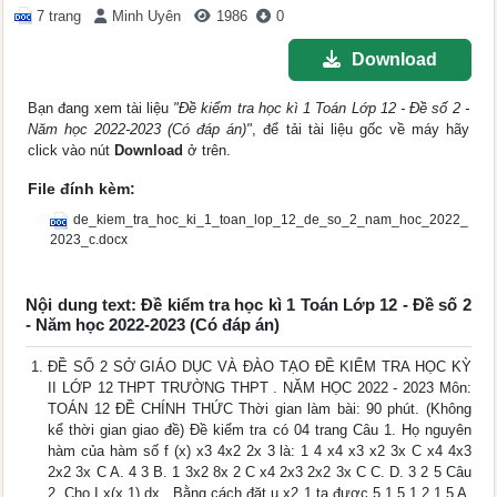
7 trang
Minh Uyên
1986
0
Download
Bạn đang xem tài liệu
"Đề kiểm tra học kì 1 Toán Lớp 12 - Đề số 2 -
Năm học 2022-2023 (Có đáp án)"
, để tải tài liệu gốc về máy hãy
click vào nút
Download
ở trên.
File đính kèm:
de_kiem_tra_hoc_ki_1_toan_lop_12_de_so_2_nam_hoc_2022_
2023_c.docx
Nội dung text: Đề kiểm tra học kì 1 Toán Lớp 12 - Đề số 2
- Năm học 2022-2023 (Có đáp án)
ĐỀ SỐ 2 SỞ GIÁO DỤC VÀ ĐÀO TẠO ĐỀ KIỂM TRA HỌC KỲ
II LỚP 12 THPT TRƯỜNG THPT . NĂM HỌC 2022 - 2023 Môn:
TOÁN 12 ĐỀ CHÍNH THỨC Thời gian làm bài: 90 phút. (Không
kể thời gian giao đề) Đề kiểm tra có 04 trang Câu 1. Họ nguyên
hàm của hàm số f (x) x3 4x2 2x 3 là: 1 4 x4 x3 x2 3x C x4 4x3
2x2 3x C A. 4 3 B. 1 3x2 8x 2 C x4 2x3 2x2 3x C C. D. 3 2 5 Câu
2. Cho I x(x 1) dx . Bằng cách đặt u x2 1 ta được 5 1 5 1 2 1 5 A.