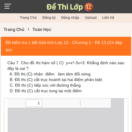
Trang Chủ
Đăng ký
Đăng nhập
Upload
Liên hệ
›
Trang Chủ
Toán Học
Đề kiểm tra 1 tiết Giải tích Lớp 12 - Chương 1 - Đề 13 (Có đáp
án)
Câu 7. Cho đồ thị hàm số ( C) y=x³-3x+3. Khẳng định nào sau
đây là sai ?
A. Đồ thị (C) nhận điểm làm tâm đối xứng.
B. Đồ thị (C) cắt trục hoành tại hai điểm phân biệt.
C. Đồ thị (C) tiếp xúc với đường thẳng
D. Đồ thị (C) cắt trục tung tại một điểm.