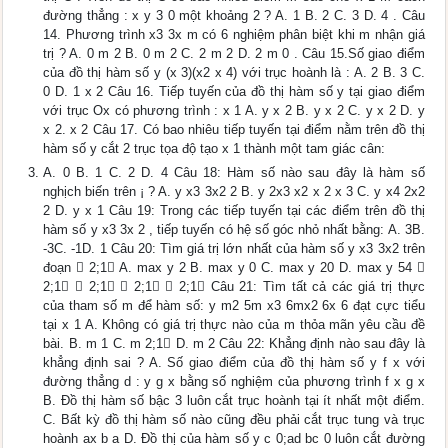
đường thẳng : x y 3 0 một khoảng 2 ? A. 1 B. 2 C. 3 D. 4 . Câu
14. Phương trình x3 3x m có 6 nghiệm phân biệt khi m nhận giá
trị ? A. 0 m 2 B. 0 m 2 C. 2 m 2 D. 2 m 0 . Câu 15.Số giao điểm
của đồ thị hàm số y (x 3)(x2 x 4) với trục hoành là : A. 2 B. 3 C.
0 D. 1 x 2 Câu 16. Tiếp tuyến của đồ thị hàm số y tại giao điểm
với trục Ox có phương trình : x 1 A. y x 2 B. y x 2 C. y x 2 D. y
x 2. x 2 Câu 17. Có bao nhiêu tiếp tuyến tại điểm nằm trên đồ thị
hàm số y cắt 2 trục tọa độ tạo x 1 thành một tam giác cân:
A. 0 B. 1 C. 2 D. 4 Câu 18: Hàm số nào sau đây là hàm số
nghịch biến trên ¡ ? A. y x3 3x2 2 B. y 2x3 x2 x 2 x 3 C. y x4 2x2
2 D. y x 1 Câu 19: Trong các tiếp tuyến tại các điểm trên đồ thị
hàm số y x3 3x 2 , tiếp tuyến có hệ số góc nhỏ nhất bằng: A. 3B.
-3C. -1D. 1 Câu 20: Tìm giá trị lớn nhất của hàm số y x3 3x2 trên
đoạn  2;1 A. max y 2 B. max y 0 C. max y 20 D. max y 54 
2;1  2;1  2;1  2;1 Câu 21: Tìm tất cả các giá trị thực
của tham số m để hàm số: y m2 5m x3 6mx2 6x 6 đạt cực tiểu
tại x 1 A. Không có giá trị thực nào của m thỏa mãn yêu cầu đề
bài. B. m 1 C. m 2;1 D. m 2 Câu 22: Khẳng định nào sau đây là
khẳng định sai ? A. Số giao điểm của đồ thị hàm số y f x với
đường thẳng d : y g x bằng số nghiệm của phương trình f x g x
B. Đồ thị hàm số bậc 3 luôn cắt trục hoành tại ít nhất một điểm.
C. Bất kỳ đồ thị hàm số nào cũng đều phải cắt trục tung và trục
hoành ax b a D. Đồ thị của hàm số y c 0;ad bc 0 luôn cắt đường