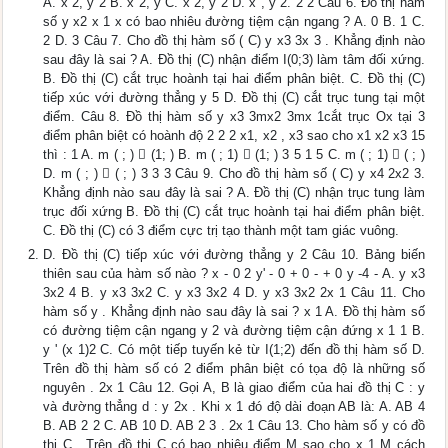
A. x 2, y 2 B. x 2, y C. x 2, y 2 D. x , y 2. 2 2 Câu 6. Đồ thị hàm
số y x2 x 1 x có bao nhiêu đường tiệm cận ngang ? A. 0 B. 1 C.
2 D. 3 Câu 7. Cho đồ thị hàm số ( C) y x3 3x 3 . Khẳng định nào
sau đây là sai ? A. Đồ thị (C) nhận điểm I(0;3) làm tâm đối xứng.
B. Đồ thị (C) cắt trục hoành tại hai điểm phân biệt. C. Đồ thị (C)
tiếp xúc với đường thẳng y 5 D. Đồ thị (C) cắt trục tung tại một
điểm. Câu 8. Đồ thị hàm số y x3 3mx2 3mx 1cắt trục Ox tại 3
điểm phân biệt có hoành độ 2 2 2 x1, x2 , x3 sao cho x1 x2 x3 15
thì : 1 A. m ( ; )  (1; ) B. m ( ; 1)  (1; ) 3 5 1 5 C. m ( ; 1)  ( ; )
D. m ( ; )  ( ; ) 3 3 3 Câu 9. Cho đồ thị hàm số ( C) y x4 2x2 3.
Khẳng định nào sau đây là sai ? A. Đồ thị (C) nhận trục tung làm
trục đối xứng B. Đồ thị (C) cắt trục hoành tại hai điểm phân biệt.
C. Đồ thị (C) có 3 điểm cực trị tạo thành một tam giác vuông.
D. Đồ thị (C) tiếp xúc với đường thẳng y 2 Câu 10. Bảng biến
thiên sau của hàm số nào ? x - 0 2 y' - 0 + 0 - + 0 y -4 - A. y x3
3x2 4 B. y x3 3x2 C. y x3 3x2 4 D. y x3 3x2 2x 1 Câu 11. Cho
hàm số y . Khẳng định nào sau đây là sai ? x 1 A. Đồ thị hàm số
có đường tiệm cận ngang y 2 và đường tiệm cận đứng x 1 1 B.
y ' (x 1)2 C. Có một tiếp tuyến kẻ từ I(1;2) đến đồ thị hàm số D.
Trên đồ thị hàm số có 2 điểm phân biệt có tọa độ là những số
nguyên . 2x 1 Câu 12. Gọi A, B là giao điểm của hai đồ thị C : y
và đường thẳng d : y 2x . Khi x 1 đó độ dài đoạn AB là: A. AB 4
B. AB 2 2 C. AB 10 D. AB 2 3 . 2x 1 Câu 13. Cho hàm số y có đồ
thị C . Trên đồ thị C có bao nhiêu điểm M sao cho x 1 M cách