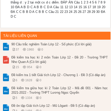
thẳng d : y 2 tại một cx d c điểm. ĐÁP ÁN Câu 1 2 3 4 5 6 7 8 9
10 ĐA A B D C A B B C D A Câu 11 12 13 14 15 16 17 18 19 20
ĐA C C B B D A C B B C Câu 21 22 23 24 25 26 27 28 29 30 ĐA
D C
TÀI LIỆU LIÊN QUAN
90 Câu trắc nghiệm Toán Lớp 12 - Số phức (Có lời giải)
37
1960
0
Đề kiểm tra học kì 2 môn Toán Lớp 12 - Đề 20 - Trường THPT
Nho Quan A (Có lời giải)
15
954
0
Đề kiểm tra 1 tiết Giải tích Lớp 12 - Chương 1 - Đề 3 (Có đáp án)
6
1628
0
Đề kiểm tra giữa học kì 2 Toán Lớp 12 - Mã đề 001 - Năm học
2021-2022 - Trường THPT Lương Ngọc Quyến
5
1334
0
Đề ôn tập Giải tích Lớp 12 - Mũ Lôgarit - Đề 5 (Có đáp án)