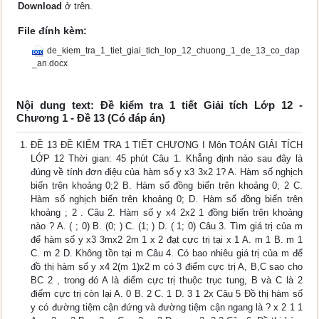
Download
ở trên.
File đính kèm:
de_kiem_tra_1_tiet_giai_tich_lop_12_chuong_1_de_13_co_dap
_an.docx
Nội dung text: Đề kiểm tra 1 tiết Giải tích Lớp 12 -
Chương 1 - Đề 13 (Có đáp án)
ĐỀ 13 ĐỀ KIỂM TRA 1 TIẾT CHƯƠNG I Môn TOÁN GIẢI TÍCH
LỚP 12 Thời gian: 45 phút Câu 1. Khẳng định nào sau đây là
đúng về tính đơn điệu của hàm số y x3 3x2 1? A. Hàm số nghịch
biến trên khoảng 0;2 B. Hàm số đồng biến trên khoảng 0; 2 C.
Hàm số nghịch biến trên khoảng 0; D. Hàm số đồng biến trên
khoảng ; 2 . Câu 2. Hàm số y x4 2x2 1 đồng biến trên khoảng
nào ? A. ( ; 0) B. (0; ) C. (1; ) D. ( 1; 0) Câu 3. Tìm giá trị của m
để hàm số y x3 3mx2 2m 1 x 2 đạt cực trị tại x 1 A. m 1 B. m 1
C. m 2 D. Không tồn tại m Câu 4. Có bao nhiêu giá trị của m để
đồ thị hàm số y x4 2(m 1)x2 m có 3 điểm cực trị A, B,C sao cho
BC 2 , trong đó A là điểm cực trị thuộc trục tung, B và C là 2
điểm cực trị còn lại A. 0 B. 2 C. 1 D. 3 1 2x Câu 5 Đồ thị hàm số
y có đường tiệm cận đứng và đường tiệm cận ngang là ? x 2 1 1